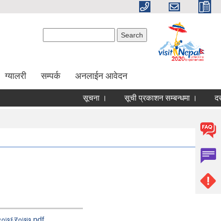
Search form
Search
ग्यालरी
सम्पर्क
अनलाईन आवेदन
सूचना ।
सूची प्रकाशन सम्बन्धमा ।
दररे
 २०७६र०७७.pdf