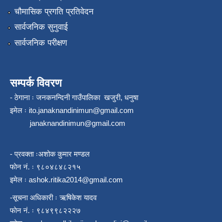
चौमासिक प्रगति प्रतिवेदन
सार्वजनिक सुनुवाई
सार्वजनिक परीक्षण
सम्पर्क विवरण
- ठेगाना ः जनकनन्दिनी गाउँपालिका खजुरी, धनुषा
इमेल ः
ito.janaknandinimun@gmail.com
janaknandinimun@gmail.com
- प्रवक्ता ःअशोक कुमार मण्डल
फाेन नं. ः ९८०४८४८२१५
इमेल ः
ashok.ritika2014@gmail.com
-सूचना अधिकारी ः ऋषिकेश यादव
फाेन नं. ः ९८४९९८२२२७