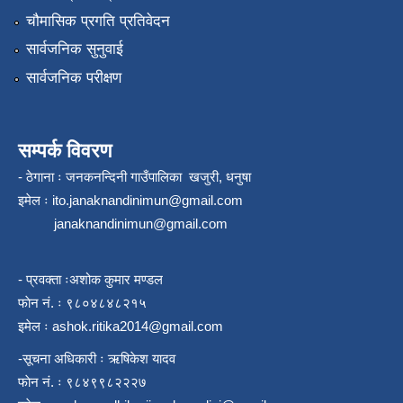
चौमासिक प्रगति प्रतिवेदन
सार्वजनिक सुनुवाई
सार्वजनिक परीक्षण
सम्पर्क विवरण
- ठेगाना ः जनकनन्दिनी गाउँपालिका खजुरी, धनुषा
इमेल ः
ito.janaknandinimun@gmail.com
janaknandinimun@gmail.com
- प्रवक्ता ःअशोक कुमार मण्डल
फाेन नं. ः ९८०४८४८२१५
इमेल ः
ashok.ritika2014@gmail.com
-सूचना अधिकारी ः ऋषिकेश यादव
फाेन नं. ः ९८४९९८२२२७